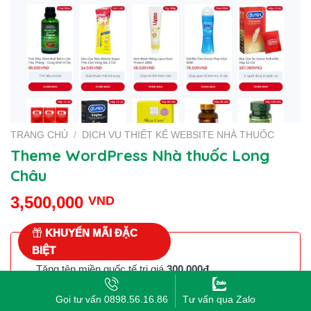
TRANG CHỦ
/
DỊCH VỤ THIẾT KẾ WEBSITE NHÀ THUỐC
Theme WordPress Nhà thuốc Long
Châu
3,500,000
VND
KHUYẾN MÃI ĐẶC
BIỆT
Tặng tên miền quốc tế trị giá
300.000đ
Tặng 1 năm sử dụng hosting miễn phí 2GB trị
Gọi tư vấn 0898.56.16.86
Tư vấn qua Zalo
giá
1.200.000đ